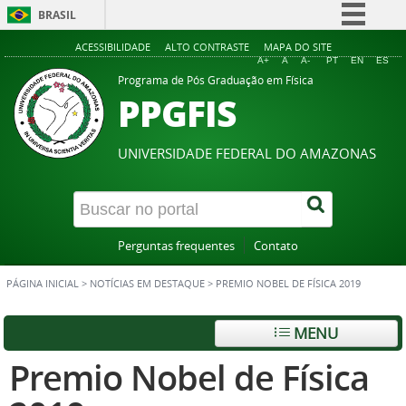
BRASIL
Simplifique!
ACESSIBILIDADE
ALTO CONTRASTE
MAPA DO SITE
A+
A
A-
PT
EN
ES
Comunica BR
Programa de Pós Graduação em Física
PPGFIS
Participe
Acesso à informação
UNIVERSIDADE FEDERAL DO AMAZONAS
Legislação
Canais
Perguntas frequentes
Contato
PÁGINA INICIAL
>
NOTÍCIAS EM DESTAQUE
>
PREMIO NOBEL DE FÍSICA 2019
MENU
Premio Nobel de Física