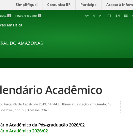
Simplifique!
Comunica BR
Participe
Acesso à infor
 busca
3
Ir para o rodapé
4
A+
A
A-
PT
EN
ES
ção em Física
DERAL DO AMAZONAS
lendário Acadêmico
o: Terça, 06 de Agosto de 2019, 14h44
|
Última atualização em Quinta, 18
 de 2026, 16h55
|
Acessos: 3348
ário Acadêmico da Pós-graduação 2026/02
ário Acadêmico 2026/02