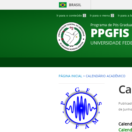
BRASIL
Ir para o conteúdo
1
Ir para o menu
2
Ir para a
Programa de Pós Gradua
PPGFIS
UNIVERSIDADE FE
PÁGINA INICIAL
>
CALENDÁRIO ACADÊMICO
Ca
Publicad
de Junho
Calend
Calend