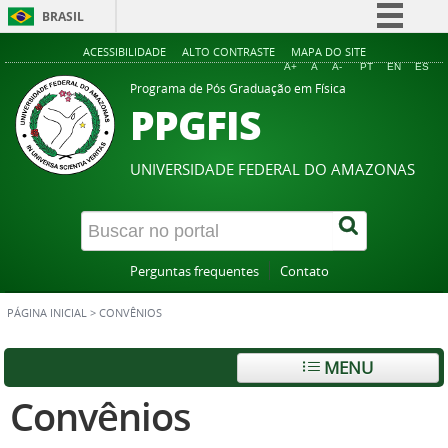
BRASIL
Simplifique!
ACESSIBILIDADE
ALTO CONTRASTE
MAPA DO SITE
A+
A
A-
PT
EN
ES
Comunica BR
Programa de Pós Graduação em Física
PPGFIS
Participe
Acesso à informação
UNIVERSIDADE FEDERAL DO AMAZONAS
Legislação
Canais
Perguntas frequentes
Contato
PÁGINA INICIAL
>
CONVÊNIOS
MENU
Convênios