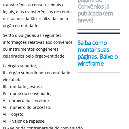
transferências constitucionais e
Convênios já
legais, e as transferências de renda
publicada (em
direta ao cidadão, realizadas pelo
breve)
órgão ou entidade.
Serão divulgadas as seguintes
Saiba como
informações relativas aos convênios
montar suas
ou instrumentos congêneres
páginas. Baixe o
celebrados pelo órgão/entidade:
wireframe
I - órgão superior;
II - órgão subordinado ou entidade
vinculada;
III - unidade gestora;
IV - nome do conveniado;
V - número do convênio;
VI - número do processo;
VII - objeto;
VIII - valor de repasse;
IX - valor da contrapartida do conveniado;