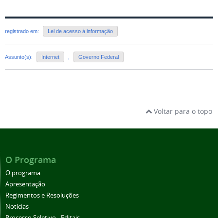
registrado em:
Lei de acesso à informação
Assunto(s):
Internet
,
Governo Federal
Voltar para o topo
O Programa
O programa
Apresentação
Regimentos e Resoluções
Notícias
Processo Seletivo - Editais