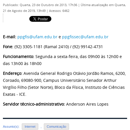
Publicado: Quarta, 23 de Outubro de 2013, 17h36
|
Última atualização em Quarta,
21 de Agosto de 2019, 13h49
|
Acessos: 6462
E-mail:
ppgfis@ufam.edu.br
e
ppgfissec@ufam.edu.br
Fone:
(92)
3305-1181 (Ramal 2410) /
(92) 99142-4731
Funcionamento:
Segunda a sexta-feira, das 09h00 às 12h00 e
das 13h00 às 18h00
Endereço:
Avenida General Rodrigo Otávio Jordão Ramos, 6200,
Coroado, 69080-900, Campus Universitário Senador Arthur
Virgílio Filho (Setor Norte), Bloco da Física, Instituto de Ciências
Exatas - ICE.
Servidor técnico-administrativo:
Anderson Aires Lopes
Assunto(s):
Internet
,
Comunicação