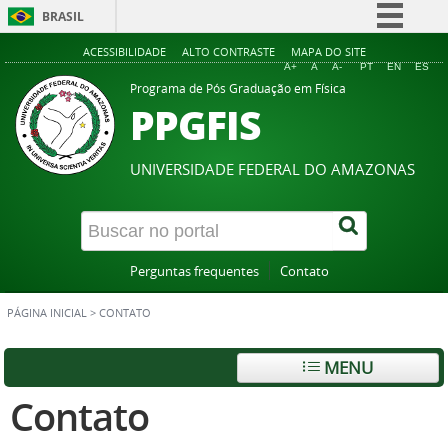
BRASIL
Simplifique!
ACESSIBILIDADE
ALTO CONTRASTE
MAPA DO SITE
A+
A
A-
PT
EN
ES
Comunica BR
Programa de Pós Graduação em Física
PPGFIS
Participe
Acesso à informação
UNIVERSIDADE FEDERAL DO AMAZONAS
Legislação
Canais
Perguntas frequentes
Contato
PÁGINA INICIAL
>
CONTATO
MENU
Contato