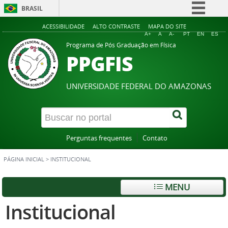
BRASIL
Simplifique!
ACESSIBILIDADE
ALTO CONTRASTE
MAPA DO SITE
A+
A
A-
PT
EN
ES
Comunica BR
Programa de Pós Graduação em Física
PPGFIS
Participe
Acesso à informação
UNIVERSIDADE FEDERAL DO AMAZONAS
Legislação
Canais
Perguntas frequentes
Contato
PÁGINA INICIAL
>
INSTITUCIONAL
MENU
Institucional