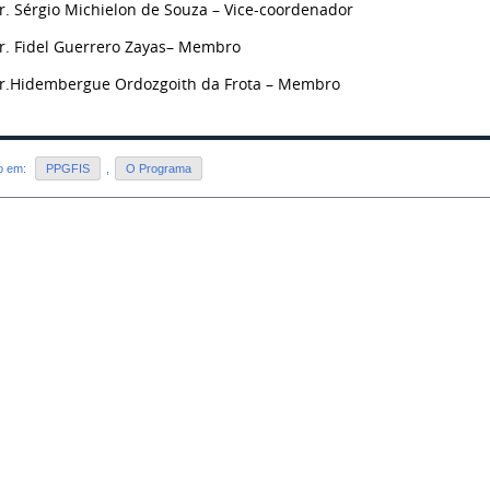
Dr. Sérgio Michielon de Souza
– Vice-coordenador
Dr. Fidel Guerrero Zayas– Membro
Dr.Hidembergue Ordozgoith da Frota – Membro
do em:
PPGFIS
,
O Programa