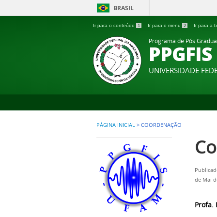
BRASIL
Ir para o conteúdo
1
Ir para o menu
2
Ir para a
Programa de Pós Gradua
PPGFIS
UNIVERSIDADE FE
PÁGINA INICIAL
>
COORDENAÇÃO
Co
Publicad
de Mai d
Profa.