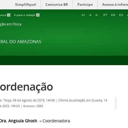
Simplifique!
Comunica BR
Participe
Acesso à infor
 busca
3
Ir para o rodapé
4
A+
A
A-
PT
EN
ES
ção em Física
DERAL DO AMAZONAS
ordenação
o: Terça, 06 de Agosto de 2019, 14h40
|
Última atualização em Quarta, 14
e 2025, 19h03
|
Acessos: 2983
 Dra. Angsula Ghosh –
Coordenadora