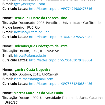
E-mail:
fgzayas@gmail.com
Currículo Lattes:
http://lattes.cnpq.br/9977494986476816
Nome:
Henrique Duarte da Fonseca Filho
Titulação:
Doutorado, 2008, Pontifícia Universidade Católica do
Rio de Janeiro - PUC-Rio
E-mail:
hdffilho@ufam.edu.br
Currículo Lattes:
http://lattes.cnpq.br/1464003755275281
Nome:
Hidembergue Ordozgoith da Frota
Titulação:
Doutor, 1985, IFSC/USP-SP
E-mail:
hfrota@ufam.edu.br
Currículo Lattes:
http://lattes.cnpq.br/5700103079488064
Nome:
Içamira Costa Nogueira
Titulação:
Doutora, 2013, UFSCar-SP
E-mail:
isamiracosta@gmail.com
Currículo Lattes:
http://lattes.cnpq.br/3975661240854486
Nome:
Marcos Marques da Silva Paula
Titulação:
Doutor, 1999, Universidade Federal de Santa Catarina
- UFSC/SC