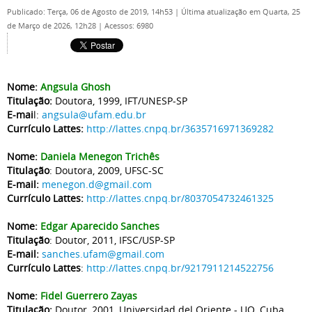
Publicado: Terça, 06 de Agosto de 2019, 14h53
|
Última atualização em Quarta, 25
de Março de 2026, 12h28
|
Acessos: 6980
Nome:
Angsula Ghosh
Titulação:
Doutora, 1999, IFT/UNESP-SP
E-mai
l:
angsula@ufam.edu.br
Currículo Lattes:
http://lattes.cnpq.br/3635716971369282
Nome:
Daniela Menegon Trichês
Titulação
: Doutora, 2009, UFSC-SC
E-mail:
menegon.d@gmail.com
Currículo Lattes:
http://lattes.cnpq.br/8037054732461325
Nome:
Edgar Aparecido Sanches
Titulação
: Doutor, 2011, IFSC/USP-SP
E-mail:
sanches.ufam@gmail.com
Currículo Lattes
:
http://lattes.cnpq.br/9217911214522756
Nome:
Fidel Guerrero Zayas
Titulação:
Doutor, 2001, Universidad del Oriente - UO, Cuba