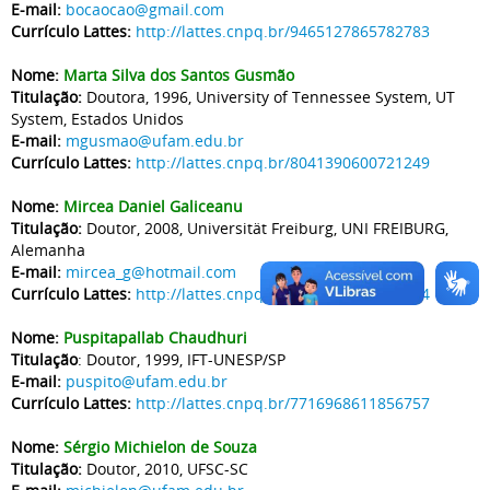
E-mail:
bocaocao@gmail.com
Currículo Lattes:
http://lattes.cnpq.br/9465127865782783
Nome:
Marta Silva dos Santos Gusmão
Titulação:
Doutora, 1996, University of Tennessee System, UT
System, Estados Unidos
E-mail:
mgusmao@ufam.edu.br
Currículo Lattes:
http://lattes.cnpq.br/8041390600721249
Nome:
Mircea Daniel Galiceanu
Titulação:
Doutor, 2008, Universität Freiburg, UNI FREIBURG,
Alemanha
E-mail:
mircea_g@hotmail.com
Currículo Lattes:
http://lattes.cnpq.br/8251039594746344
Nome:
Puspitapallab Chaudhuri
Titulação
: Doutor, 1999, IFT-UNESP/SP
E-mail:
puspito@ufam.edu.br
Currículo Lattes:
http://lattes.cnpq.br/7716968611856757
Nome:
Sérgio Michielon de Souza
Titulação:
Doutor, 2010, UFSC-SC