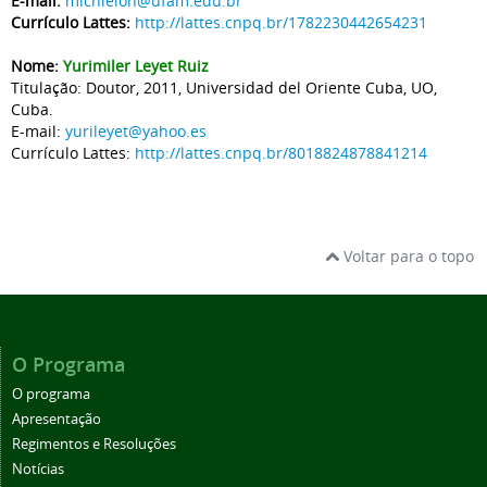
E-mail:
michielon@ufam.edu.br
Currículo Lattes:
http://lattes.cnpq.br/1782230442654231
Nome:
Yurimiler Leyet Ruiz
Titulação: Doutor, 2011, Universidad del Oriente Cuba, UO,
Cuba.
E-mail:
yurileyet@yahoo.es
Currículo Lattes:
http://lattes.cnpq.br/8018824878841214
Voltar para o topo
O Programa
O programa
Apresentação
Regimentos e Resoluções
Notícias