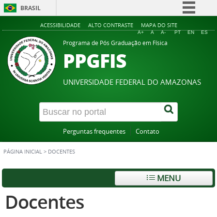
BRASIL
Simplifique!
ACESSIBILIDADE
ALTO CONTRASTE
MAPA DO SITE
A+
A
A-
PT
EN
ES
Comunica BR
Programa de Pós Graduação em Física
PPGFIS
Participe
Acesso à informação
UNIVERSIDADE FEDERAL DO AMAZONAS
Legislação
Canais
Perguntas frequentes
Contato
PÁGINA INICIAL
>
DOCENTES
MENU
Docentes