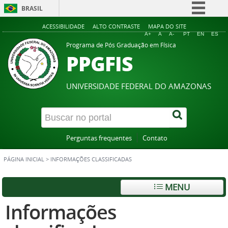
BRASIL
Simplifique!
ACESSIBILIDADE
ALTO CONTRASTE
MAPA DO SITE
A+
A
A-
PT
EN
ES
Comunica BR
Programa de Pós Graduação em Física
PPGFIS
Participe
Acesso à informação
UNIVERSIDADE FEDERAL DO AMAZONAS
Legislação
Canais
Perguntas frequentes
Contato
PÁGINA INICIAL
>
INFORMAÇÕES CLASSIFICADAS
MENU
Informações