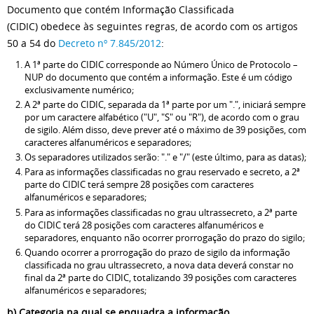
Documento que contém Informação Classificada
(CIDIC) obedece às seguintes regras, de acordo com os artigos
50 a 54 do
Decreto nº 7.845/2012
:
A 1ª parte do CIDIC corresponde ao Número Único de Protocolo –
NUP do documento que contém a informação. Este é um código
exclusivamente numérico;
A 2ª parte do CIDIC, separada da 1ª parte por um ".", iniciará sempre
por um caractere alfabético ("U", "S" ou "R"), de acordo com o grau
de sigilo. Além disso, deve prever até o máximo de 39 posições, com
caracteres alfanuméricos e separadores;
Os separadores utilizados serão: "." e "/" (este último, para as datas);
Para as informações classificadas no grau reservado e secreto, a 2ª
parte do CIDIC terá sempre 28 posições com caracteres
alfanuméricos e separadores;
Para as informações classificadas no grau ultrassecreto, a 2ª parte
do CIDIC terá 28 posições com caracteres alfanuméricos e
separadores, enquanto não ocorrer prorrogação do prazo do sigilo;
Quando ocorrer a prorrogação do prazo de sigilo da informação
classificada no grau ultrassecreto, a nova data deverá constar no
final da 2ª parte do CIDIC, totalizando 39 posições com caracteres
alfanuméricos e separadores;
b) Categoria na qual se enquadra a informação