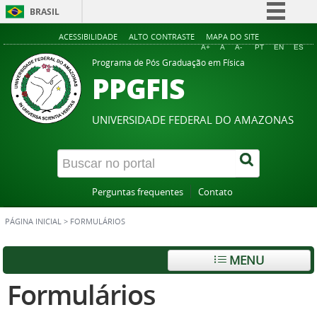
BRASIL
Simplifique!
ACESSIBILIDADE
ALTO CONTRASTE
MAPA DO SITE
A+
A
A-
PT
EN
ES
Comunica BR
Programa de Pós Graduação em Física
PPGFIS
Participe
Acesso à informação
UNIVERSIDADE FEDERAL DO AMAZONAS
Legislação
Canais
Perguntas frequentes
Contato
PÁGINA INICIAL
>
FORMULÁRIOS
MENU
Formulários